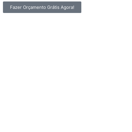
Fazer Orçamento Grátis Agora!