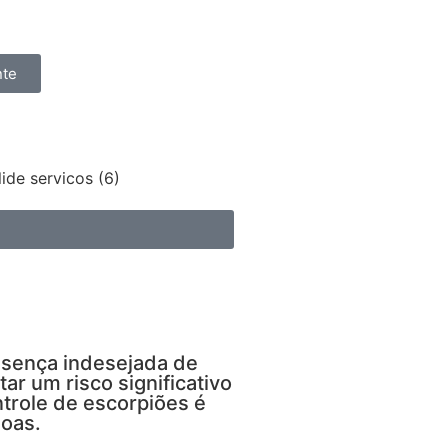
nte
resença indesejada de
r um risco significativo
trole de escorpiões é
soas.